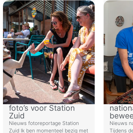
foto’s voor Station
nation
Zuid
bewe
Nieuws fotoreportage Station
Nieuws n
Zuid Ik ben momenteel bezig met
Tijdens d