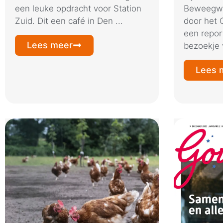
een leuke opdracht voor Station
Beweegwe
Zuid. Dit een café in Den ...
door het 
een repor
Lees meer
bezoekje v
Lees 