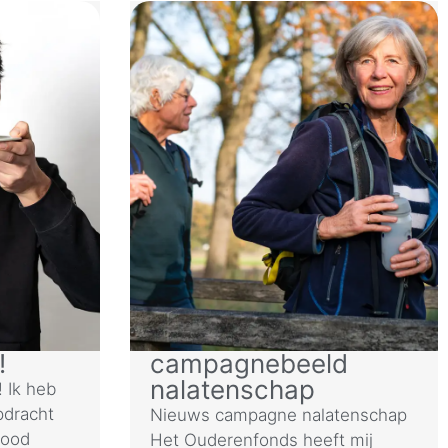
!
campagnebeeld
nalatenschap
! Ik heb
pdracht
Nieuws campagne nalatenschap
Food
Het Ouderenfonds heeft mij