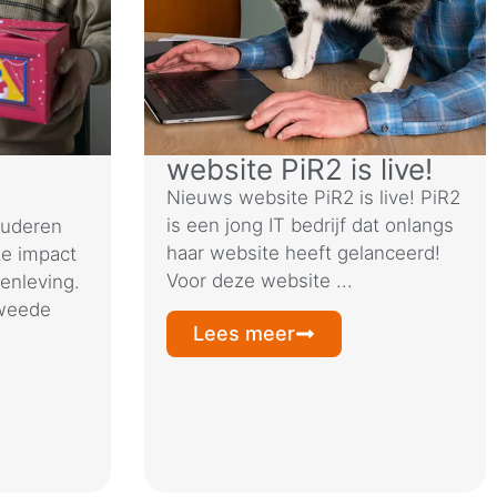
website PiR2 is live!
Nieuws website PiR2 is live! PiR2
is een jong IT bedrijf dat onlangs
ouderen
haar website heeft gelanceerd!
te impact
Voor deze website ...
enleving.
tweede
Lees meer