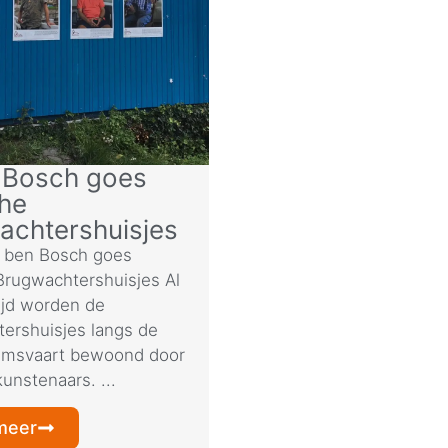
n Bosch goes
he
achtershuisjes
 ben Bosch goes
rugwachtershuisjes Al
ijd worden de
ershuisjes langs de
emsvaart bewoond door
unstenaars. ...
meer