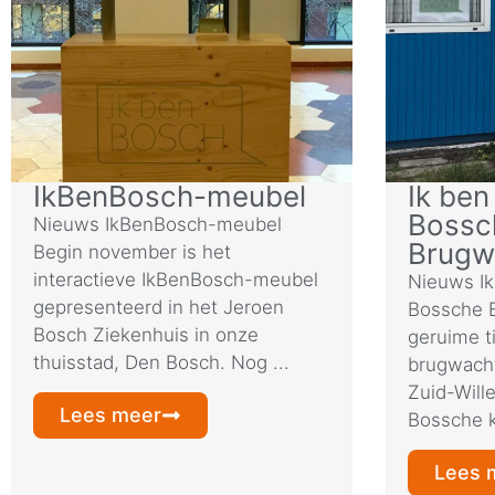
IkBenBosch-meubel
Ik be
Bossc
Nieuws IkBenBosch-meubel
Brugw
Begin november is het
interactieve IkBenBosch-meubel
Nieuws Ik
gepresenteerd in het Jeroen
Bossche B
Bosch Ziekenhuis in onze
geruime t
thuisstad, Den Bosch. Nog ...
brugwacht
Zuid-Will
Lees meer
Bossche k
Lees 