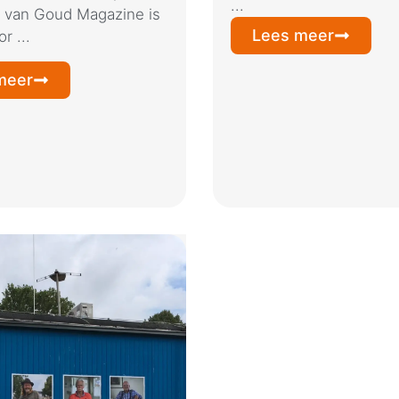
...
 van Goud Magazine is
Lees meer
r ...
meer